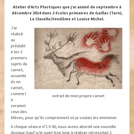
Atelier d’Arts Plastiques que j’ai animé de septembre à
décembre 2014 dans 2 écoles primaires de Gaillac (Tarn),
La Clavelle/Vendôme et Louise Michel.
J’ai
réalisé
au
préalabl
e les 3
premiers
sujets du
carnet,
assembl
és en
carnet,
comme l
extrait de mon propre carnet
e
seraient
ceux des
élèves, pour qu’ils comprennent où je voulais les emmener.
A chaque séance d’1 h 00, nous avons abordé une nouvelle
époque (sauf si le sujet trop long à réaliser nécessitait 2