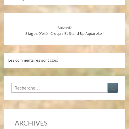
Navigation
d'article
Suivant
Stages D’été : Croquis Et Stand-Up Aquarelle !
Les commentaires sont clos.
Rechercher :
Recher
ARCHIVES