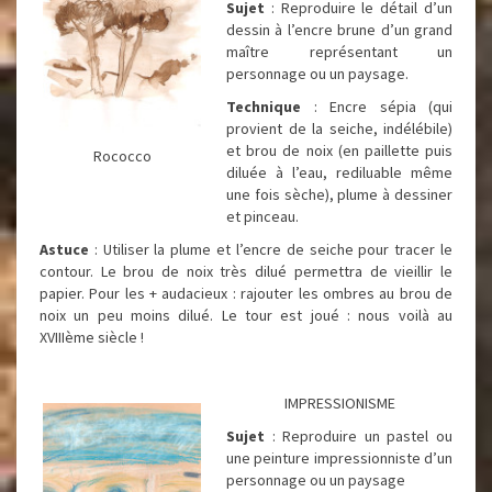
Sujet
: Reproduire le détail d’un
dessin à l’encre brune d’un grand
maître représentant un
personnage ou un paysage.
Technique
: Encre sépia (qui
provient de la seiche, indélébile)
et brou de noix (en paillette puis
Rococco
diluée à l’eau, rediluable même
une fois sèche), plume à dessiner
et pinceau.
Astuce
: Utiliser la plume et l’encre de seiche pour tracer le
contour. Le brou de noix très dilué permettra de vieillir le
papier. Pour les + audacieux : rajouter les ombres au brou de
noix un peu moins dilué. Le tour est joué : nous voilà au
XVIIIème siècle !
IMPRESSIONISME
Sujet
: Reproduire un pastel ou
une peinture impressionniste d’un
personnage ou un paysage