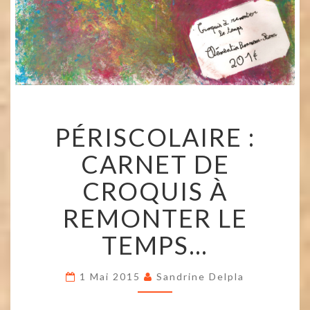
PÉRISCOLAIRE
PÉRISCOLAIRE :
:
CARNET
CARNET DE
DE
CROQUIS
CROQUIS À
À
REMONTER
REMONTER LE
LE
TEMPS…
TEMPS…
1 Mai 2015
Sandrine Delpla