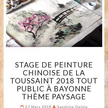
STAGE
STAGE DE PEINTURE
DE
PEINTURE
CHINOISE DE LA
CHINOISE
DE
TOUSSAINT 2018 TOUT
LA
PUBLIC À BAYONNE
TOUSSAINT
2018
THÈME PAYSAGE
TOUT
PUBLIC
À
27 Mars 2018
Sandrine Delpla