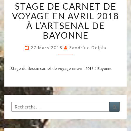
STAGE DE CARNET DE
DE
CARNET
VOYAGE EN AVRIL 2018
DE
VOYAGE
À L’ARTSENAL DE
EN
BAYONNE
AVRIL
2018
À
27 Mars 2018
Sandrine Delpla
L’ARTSENAL
DE
BAYONNE
Stage de dessin carnet de voyage en avril 2018 à Bayonne
Rechercher :
Recher