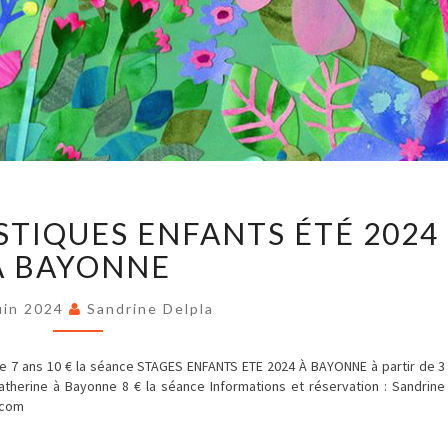
STAGES
STIQUES ENFANTS ÉTÉ 2024
ARTS
PLASTIQUES
À BAYONNE
ENFANTS
ÉTÉ
2024
uin 2024
Sandrine Delpla
À
BAYONNE
e 7 ans 10 € la séance STAGES ENFANTS ETE 2024 À BAYONNE à partir de 3
 Catherine à Bayonne 8 € la séance Informations et réservation : Sandrine
.com