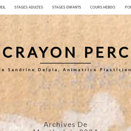
EIL
STAGES ADULTES
STAGES ENFANTS
COURS HEBDO.
PO
 CRAYON PER
De Sandrine Delpla, Animatrice Plastici
Archives De