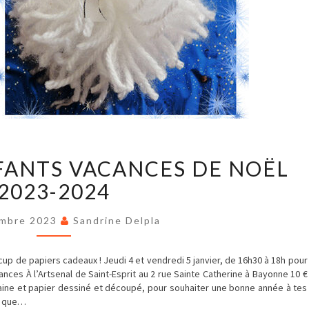
STAGE
FANTS VACANCES DE NOËL
POUR
ENFANTS
2023-2024
VACANCES
DE
NOËL
embre 2023
Sandrine Delpla
2023-
2024
cup de papiers cadeaux ! Jeudi 4 et vendredi 5 janvier, de 16h30 à 18h pour
éances À l’Artsenal de Saint-Esprit au 2 rue Sainte Catherine à Bayonne 10 €
ine et papier dessiné et découpé, pour souhaiter une bonne année à tes
te que…