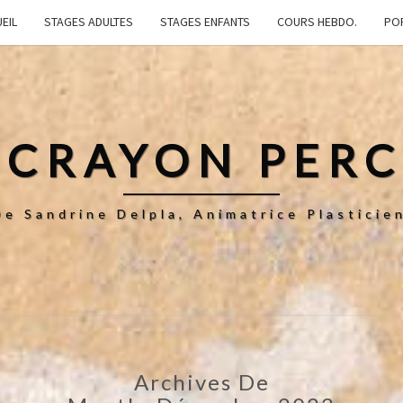
EIL
STAGES ADULTES
STAGES ENFANTS
COURS HEBDO.
PO
 CRAYON PER
De Sandrine Delpla, Animatrice Plastici
Archives De