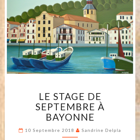
LE
LE STAGE DE
STAGE
DE
SEPTEMBRE À
SEPTEMBRE
À
BAYONNE
BAYONNE
10 Septembre 2018
Sandrine Delpla