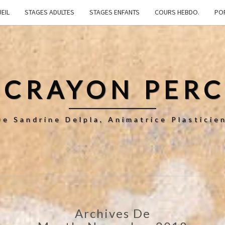
EIL
STAGES ADULTES
STAGES ENFANTS
COURS HEBDO.
PO
 CRAYON PER
De Sandrine Delpla, Animatrice Plastici
Archives De