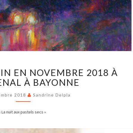
STAGE
SIN EN NOVEMBRE 2018 À
DE
DESSIN
SENAL À BAYONNE
EN
NOVEMBRE
2018
embre 2018
Sandrine Delpla
À
L’ARTSENAL
La nuit aux pastels secs »
À
BAYONNE