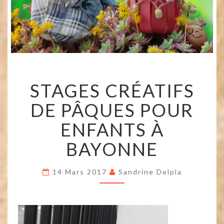
STAGES
STAGES CRÉATIFS
CRÉATIFS
DE
DE PÂQUES POUR
PÂQUES
POUR
ENFANTS À
ENFANTS
À
BAYONNE
BAYONNE
14 Mars 2017
Sandrine Delpla