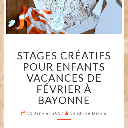
STAGES
STAGES CRÉATIFS
CRÉATIFS
POUR
POUR ENFANTS
ENFANTS
VACANCES
VACANCES DE
DE
FÉVRIER
FÉVRIER À
À
BAYONNE
BAYONNE
31 Janvier 2017
Sandrine Delpla