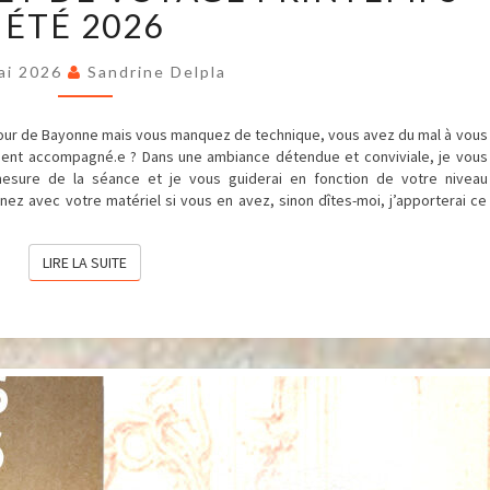
CARNET
ÉTÉ 2026
DE
VOYAGE
PRINTEMPS-
ai 2026
Sandrine Delpla
ÉTÉ
2026
our de Bayonne mais vous manquez de technique, vous avez du mal à vous
ement accompagné.e ? Dans une ambiance détendue et conviviale, je vous
mesure de la séance et je vous guiderai en fonction de votre niveau
nez avec votre matériel si vous en avez, sinon dîtes-moi, j’apporterai ce
LIRE LA SUITE
LIRE LA SUITE