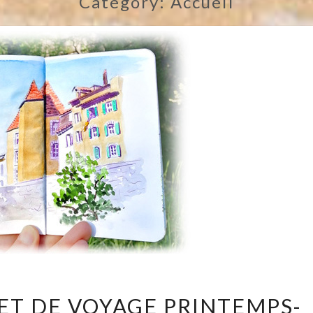
Category:
Accueil
STAGES
ET DE VOYAGE PRINTEMPS-
DE