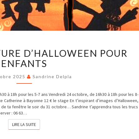
STAGE
TURE D’HALLOWEEN POUR
DE
PEINTURE
ENFANTS
D’HALLOWEEN
POUR
ENFANTS
tobre 2025
Sandrine Delpla
h30 à 18h pour les 5-7 ans Vendredi 24 octobre, de 16h30 à 18h pour les 8-
nte Catherine à Bayonne 12 € le stage En t’inspirant d’images d’Halloween,
 de ta fenêtre le soir du 31 octobre… Sandrine t’apprendra tous les trucs
erver : 06 63…
LIRE LA SUITE
LIRE LA SUITE