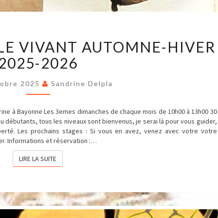
STAGES
LE VIVANT AUTOMNE-HIVER
DE
MODÈLE
2025-2026
VIVANT
AUTOMNE-
HIVER
tobre 2025
Sandrine Delpla
2025-
2026
atherine à Bayonne Les 3emes dimanches de chaque mois de 10h00 à 13h00 30
 débutants, tous les niveaux sont bienvenus, je serai là pour vous guider,
berté. Les prochains stages : Si vous en avez, venez avec votre votre
ier. Informations et réservation :…
LIRE LA SUITE
LIRE LA SUITE