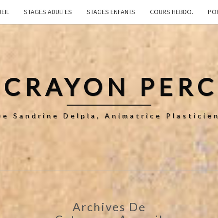
EIL
STAGES ADULTES
STAGES ENFANTS
COURS HEBDO.
PO
 CRAYON PER
De Sandrine Delpla, Animatrice Plastici
Archives De