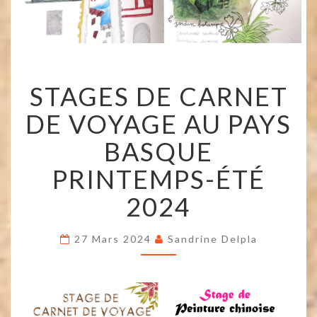
STAGES
STAGES DE CARNET
DE
CARNET
DE VOYAGE AU PAYS
DE
VOYAGE
BASQUE
AU
PAYS
PRINTEMPS-ÉTÉ
BASQUE
PRINTEMPS-
2024
ÉTÉ
2024
27 Mars 2024
Sandrine Delpla