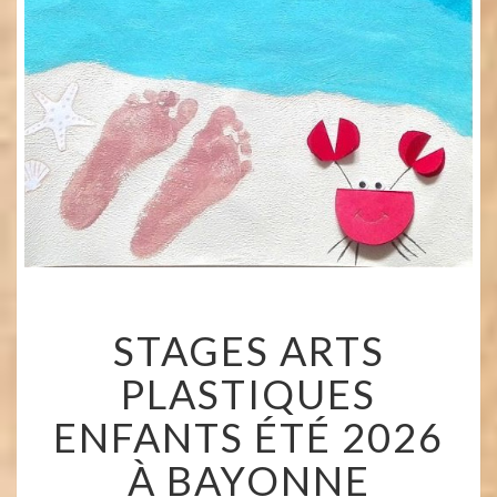
STAGES
STAGES ARTS
ARTS
PLASTIQUES
PLASTIQUES
ENFANTS
ÉTÉ
ENFANTS ÉTÉ 2026
2026
À
À BAYONNE
BAYONNE