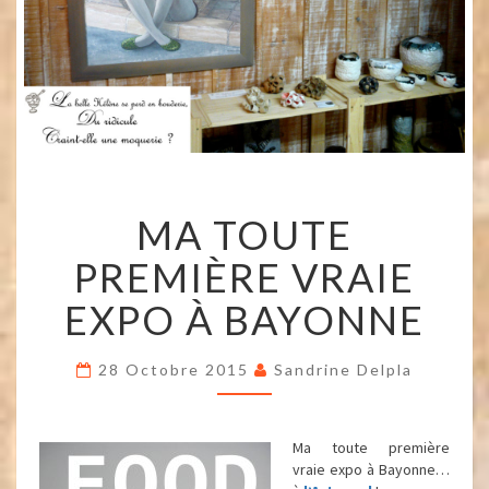
MA
MA TOUTE
TOUTE
PREMIÈRE
PREMIÈRE VRAIE
VRAIE
EXPO
EXPO À BAYONNE
À
BAYONNE
28 Octobre 2015
Sandrine Delpla
Ma toute première
vraie expo à Bayonne…