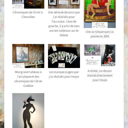
Céramiques de Gil et G.
Une série de dessins que
Chevallier
j’ai réalisés pour
l’occasion. Ceux de
gauche, à partir de mes
ancien tableaux sur le
Une acrylique que j’ai
thème
peinte en 2005
A droite, un dessin
Mon grand tableau à
Les marque-pages que
réalisé directement
l’acrylique et des
j’ai réalisés pour l’expo
pour l’expo
céramiques de Cécile
Guédon