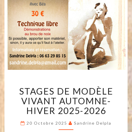
STAGES
STAGES DE MODÈLE
DE
MODÈLE
VIVANT AUTOMNE-
VIVANT
AUTOMNE-
HIVER 2025-2026
HIVER
2025-
20 Octobre 2025
Sandrine Delpla
2026