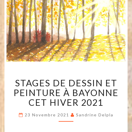
STAGES
STAGES DE DESSIN ET
DE
DESSIN
PEINTURE À BAYONNE
ET
PEINTURE
CET HIVER 2021
À
BAYONNE
23 Novembre 2021
Sandrine Delpla
CET
HIVER
2021