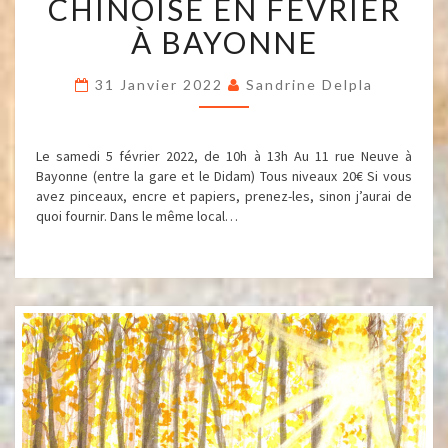
CHINOISE EN FÉVRIER
CHINOISE
EN
À BAYONNE
FÉVRIER
À
31 Janvier 2022
Sandrine Delpla
BAYONNE
Le samedi 5 février 2022, de 10h à 13h Au 11 rue Neuve à
Bayonne (entre la gare et le Didam) Tous niveaux 20€ Si vous
avez pinceaux, encre et papiers, prenez-les, sinon j’aurai de
quoi fournir. Dans le même local…