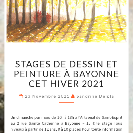
STAGES
STAGES DE DESSIN ET
DE
DESSIN
PEINTURE À BAYONNE
ET
PEINTURE
CET HIVER 2021
À
BAYONNE
23 Novembre 2021
Sandrine Delpla
CET
HIVER
2021
Un dimanche par mois de 10h à 13h à l’Artsenal de Saint-Esprit
au 2 rue Sainte Catherine à Bayonne – 15 € le stage Tous
niveaux à partir de 12 ans, 8 à 10 places Pour toute information