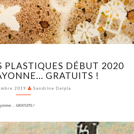
ATELIERS
S PLASTIQUES DÉBUT 2020
D’ARTS
PLASTIQUES
AYONNE… GRATUITS !
DÉBUT
2020
PRÈS
embre 2019
Sandrine Delpla
DE
BAYONNE…
Bayonne… GRATUITS !
GRATUITS
!