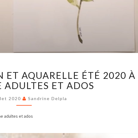
STAGES
N ET AQUARELLE ÉTÉ 2020 À
DE
DESSIN
 ADULTES ET ADOS
ET
AQUARELLE
ÉTÉ
llet 2020
Sandrine Delpla
2020
À
ne adultes et ados
BAYONNE
ADULTES
ET
ADOS