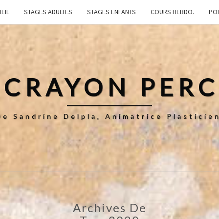
EIL
STAGES ADULTES
STAGES ENFANTS
COURS HEBDO.
PO
 CRAYON PER
De Sandrine Delpla, Animatrice Plastici
Archives De